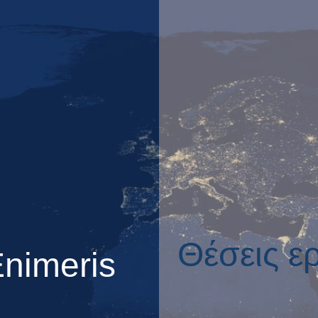
Θέσεις ε
Enimeris