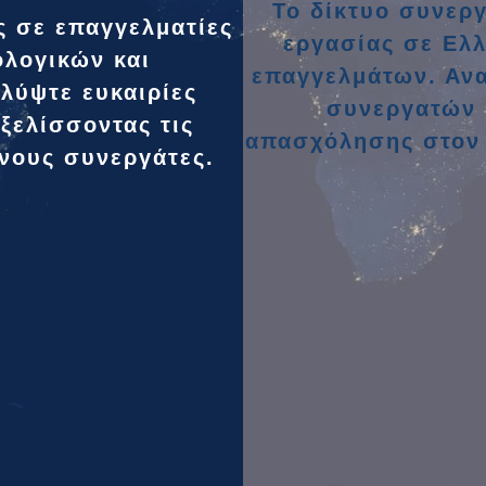
Το δίκτυο συνερ
ς σε επαγγελματίες
εργασίας σε Ελλ
ολογικών και
επαγγελμάτων. Ανα
λύψτε ευκαιρίες
συνεργατών μ
εξελίσσοντας τις
απασχόλησης στον 
ένους συνεργάτες.